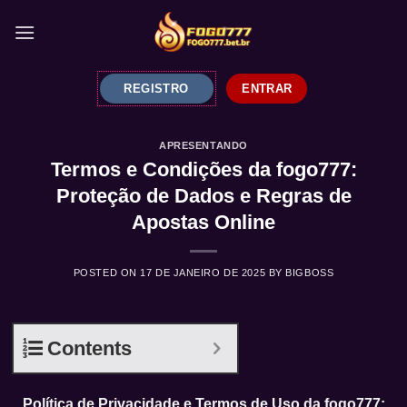
Skip
to
content
REGISTRO
ENTRAR
APRESENTANDO
Termos e Condições da fogo777:
Proteção de Dados e Regras de
Apostas Online
POSTED ON
17 DE JANEIRO DE 2025
BY
BIGBOSS
Contents
Política de Privacidade e Termos de Uso da fogo777: