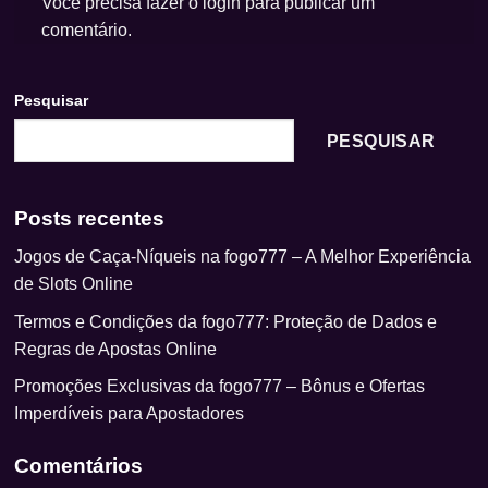
Você precisa fazer o
login
para publicar um
comentário.
Pesquisar
PESQUISAR
Posts recentes
Jogos de Caça-Níqueis na fogo777 – A Melhor Experiência
de Slots Online
Termos e Condições da fogo777: Proteção de Dados e
Regras de Apostas Online
Promoções Exclusivas da fogo777 – Bônus e Ofertas
Imperdíveis para Apostadores
Comentários