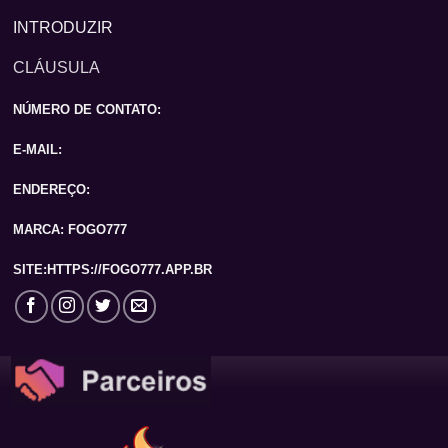
INTRODUZIR
CLÁUSULA
NÚMERO DE CONTATO:
E-MAIL:
ENDEREÇO:
MARCA: FOGO777
SITE:HTTPS://FOGO777.APP.BR