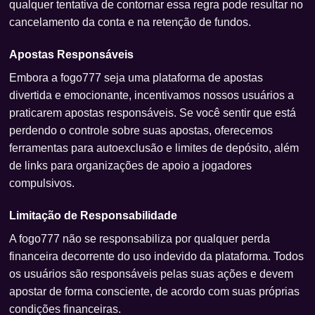
qualquer tentativa de contornar essa regra pode resultar no
cancelamento da conta e na retenção de fundos.
Apostas Responsáveis
Embora a fogo777 seja uma plataforma de apostas
divertida e emocionante, incentivamos nossos usuários a
praticarem apostas responsáveis. Se você sentir que está
perdendo o controle sobre suas apostas, oferecemos
ferramentas para autoexclusão e limites de depósito, além
de links para organizações de apoio a jogadores
compulsivos.
Limitação de Responsabilidade
A fogo777 não se responsabiliza por qualquer perda
financeira decorrente do uso indevido da plataforma. Todos
os usuários são responsáveis pelas suas ações e devem
apostar de forma consciente, de acordo com suas próprias
condições financeiras.