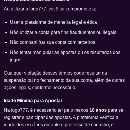
Ao utilizar a fogo777, você se compromete a:
Usar a plataforma de maneira legal e ética
Não utilizar a conta para fins fraudulentos ou ilegais
Não compartilhar sua conta com terceiros
Não tentar manipular as apostas ou os resultados dos
jogos
Qualquer violação desses termos pode resultar na
suspensão ou no fechamento da sua conta, além de outras
ações legais, conforme necessário.
Idade Mínima para Apostar
Na fogo777, é necessário ter pelo menos
18 anos
para se
registrar e participar das apostas. A plataforma verifica a
idade dos usuários durante o processo de cadastro, e