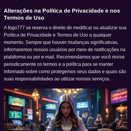
Alterações na Política de Privacidade e nos
Termos de Uso
A fogo777 se reserva o direito de modificar ou atualizar sua
Política de Privacidade e Termos de Uso a qualquer
momento. Sempre que houver mudanças significativas,
informaremos nossos usuários por meio de notificações na
plataforma ou por e-mail. Recomendamos que você revise
periodicamente os termos e a política para se manter
informado sobre como protegemos seus dados e quais são
suas responsabilidades ao utilizar nossos serviços.