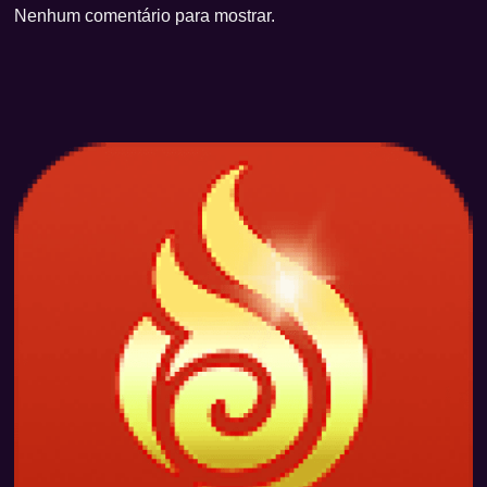
Nenhum comentário para mostrar.